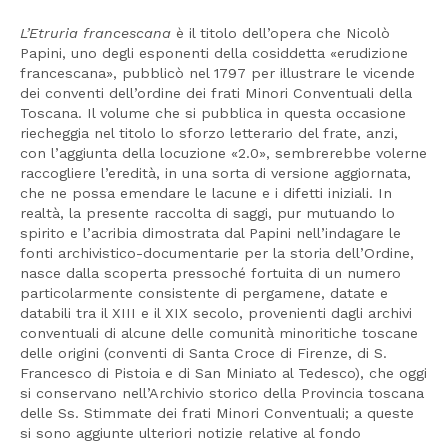
L’Etruria francescana
è il titolo dell’opera che Nicolò
Papini, uno degli esponenti della cosiddetta «erudizione
francescana», pubblicò nel 1797 per illustrare le vicende
dei conventi dell’ordine dei frati Minori Conventuali della
Toscana. Il volume che si pubblica in questa occasione
riecheggia nel titolo lo sforzo letterario del frate, anzi,
con l’aggiunta della locuzione «2.0», sembrerebbe volerne
raccogliere l’eredità, in una sorta di versione aggiornata,
che ne possa emendare le lacune e i difetti iniziali. In
realtà, la presente raccolta di saggi, pur mutuando lo
spirito e l’acribia dimostrata dal Papini nell’indagare le
fonti archivistico-documentarie per la storia dell’Ordine,
nasce dalla scoperta pressoché fortuita di un numero
particolarmente consistente di pergamene, datate e
databili tra il XIII e il XIX secolo, provenienti dagli archivi
conventuali di alcune delle comunità minoritiche toscane
delle origini (conventi di Santa Croce di Firenze, di S.
Francesco di Pistoia e di San Miniato al Tedesco), che oggi
si conservano nell’Archivio storico della Provincia toscana
delle Ss. Stimmate dei frati Minori Conventuali; a queste
si sono aggiunte ulteriori notizie relative al fondo