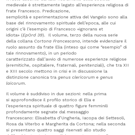
medievale è strettamente legato all’esperienza religiosa di
frate Francesco. Predicazione,
semplicità e sperimentazione attiva del Vangelo sono alla
base del rinnovamento spirituale dell’epoca, alle cui
origini c’è l’esempio di Francesco «ignorans et
idiota» (
EpOrd 39
). Il volume, terzo della nuova serie
della collana
Cortona Francescana
, intende evidenziare il
ruolo assunto da frate Elia (inteso qui come “esempio” di
tale rinnovamento), in un periodo
caratterizzato dall’avvio di numerose esperienze religiose
(eremitiche, ospitaliere, fraternali, penitenziali), che tra XII
e XIII secolo mettono in crisi e in discussione la
distinzione canonica tra
genus clericorum
e
genus
laicorum
.
Il volume è suddiviso in due sezioni: nella prima
si approfondisce il profilo storico di Elia e
l’esperienza spirituale di quattro figure femminili
profondamente segnate dal messaggio
francescano: Elisabetta d’Ungheria, Iacopa dei Settesoli,
Rosa da Viterbo e Margherita da Cortona; nella seconda
si presentano quattro saggi riservati allo studio